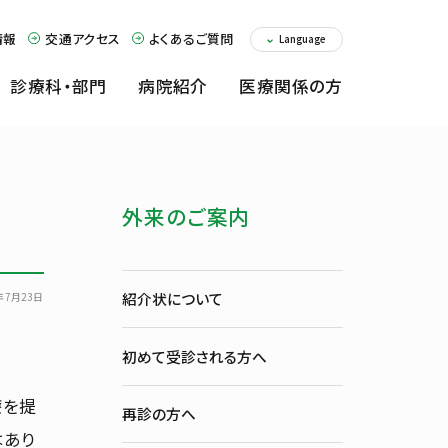
情報
交通アクセス
よくあるご質問
Language
診療科・部門
病院紹介
医療関係の方
交通アクセス
〒593-8304
堺市西区家原寺町1丁1番1号
病院紹介
医療関係の方
外来のご案内
紹介状について
6年7月23日
初めて受診される方へ
療を提
再診の方へ
はあり