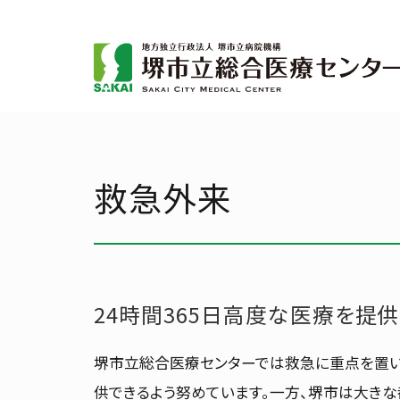
外来のご案内
入院・お
TEL
072-272-1199
FAX 072-272
救急外来
Language
24時間365日高度な医療を提
堺市立総合医療センターでは救急に重点を置い
供できるよう努めています。一方、堺市は大き