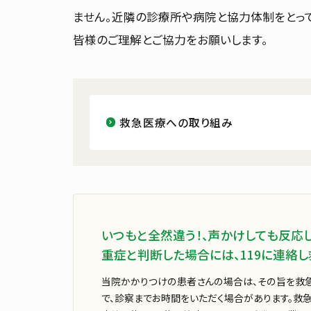
ません。近隣の診療所や病院と協力体制をとっ
皆様のご理解とご協力をお願いします。
採用情報
イベント
お知らせ
入札等情
救急医療への取り組み
初診の方
いつもと全然違う！、声かけしても反応
紹介状について
初めて
重症と判断した場合には、119に連絡
お支払いについて
処方箋
当院かかりつけの患者さんの場合は、その旨を救
通訳・手話への対応
患者さ
で、診察までお時間をいただく場合があります。救