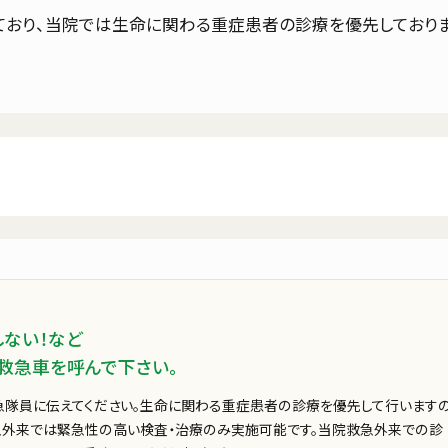
ており、当院では生命に関わる重症患者の診療を優先しておりま
土日祝・年末年始
報
よくあるご質問
よくご覧いただいているページ
再診の方
しない！など
受診される方へ
再診の方へ
し救急車を呼んで下さい。
・お薬手帳
診療科・部門
急隊員に伝えてください。生命に関わる重症患者の診療を優先して行います
んへのお願い
患者さんへのお願い
急外来では緊急性の高い検査・治療のみ実施可能です。当院救急外来での診