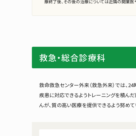
療終了後、その後の治療については近隣の開業医や
お見舞いの方
面会のご案内
交通ア
フロアマップ
施設・
救急・総合診療科
救命救急センター外来（救急外来）では、24
疾患に対応できるようトレーニングを積ん
んが、質の高い医療を提供できるよう努めて