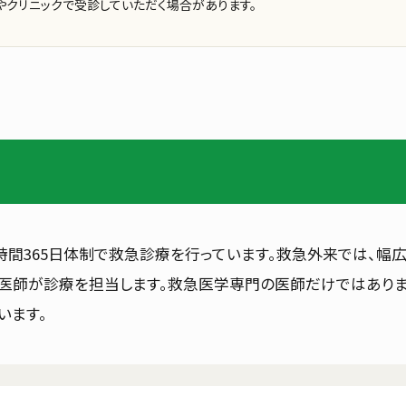
クリニックで受診していただく場合があります。
人間ドック・検（健）診
クセス
お選びいただけるコース
設備案内
ご予約フォーム
メニューを閉じる
時間365日体制で救急診療を行っています。救急外来では、幅
だ医師が診療を担当します。救急医学専門の医師だけではあり
います。