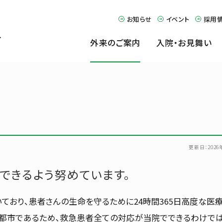
お知らせ
イベント
採用
外来のご案内
入院・お見舞い
見舞い
診療科・部門
-9911
更新日：
202
外来受付のご案内
供できるよう努めています。
受付時間
8:15~11:00
ており、患者さんの生命を守るために24時間365日高度な医
な都市であるため、救急患者全ての対応が当院でできるわけで
休診日