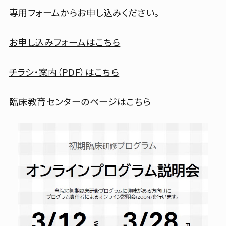
専用フォームからお申し込みください。
〒593-8304
交通アクセス
堺市西区家原寺町1丁1番1号
お申し込みフォームはこちら
チラシ・案内（PDF）はこちら
外来受付のご案内
臨床教育センターのページはこちら
受付時間
休診日
8:15~11:00
土日祝・年末年始
採用情報
イベント
お知らせ
入札等情報
よくあるご質問