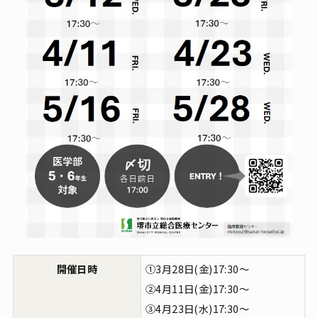
よくご覧いただいているページ
初診の方
再診の方
紹介状について
再診の方へ
初めて受診される方へ
外来診療日割表
お支払いについて
診療科・部門
処方箋・お薬手帳
各種お手続き
通訳・手話への対応
患者さんへのお願い
患者さんへのお願い
お見舞いの方
人間ドック・検（健）診
面会のご案内
お選びいただけるコース
開催日時
①3月28日(金)17:30～
交通アクセス
お持ちいただくもの
②4月11日(金)17:30～
フロアマップ
ご予約フォーム
③4月23日(水)17:30～