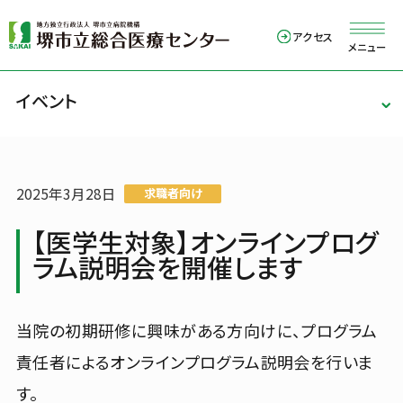
アクセス
メニュー
イベント
外来のご案内
入院・お見舞い
診療科・部門
病院紹介
2025年3月28日
求職者向け
【医学生対象】オンラインプログ
医療関係の方
ラム説明会を開催します
TEL
072-272-1199
当院の初期研修に興味がある方向けに、プログラム
責任者によるオンラインプログラム説明会を行いま
Language
す。